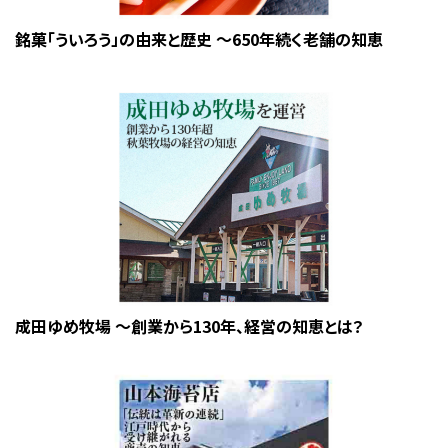
銘菓「ういろう」の由来と歴史 ～650年続く老舗の知恵
成田ゆめ牧場 ～創業から130年、経営の知恵とは？