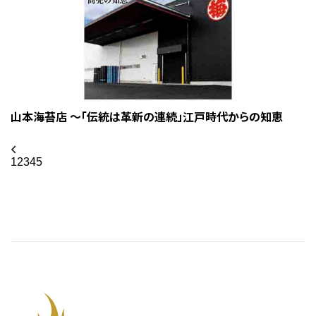
山本海苔店 ～「伝統は革新の連続」江戸時代からの知恵
1
2
3
4
5