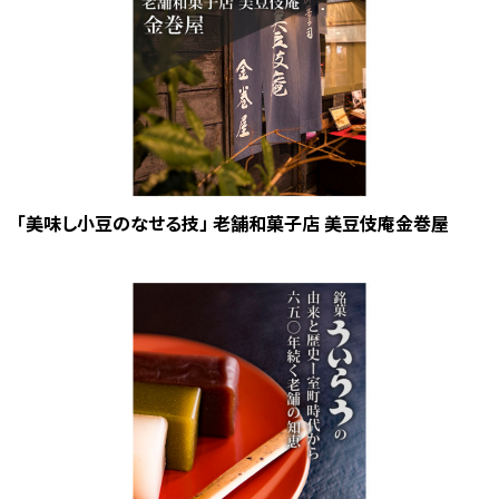
「美味し小豆のなせる技」 老舗和菓子店 美豆伎庵金巻屋