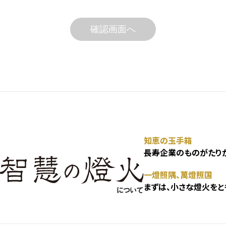
確認画面へ
知恵の玉手箱
長寿企業のものがたりが
一燈照隅、萬燈照国
まずは、小さな燈火をと