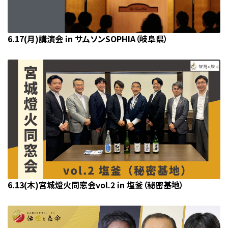
6.17(月)講演会 in サムソンSOPHIA（岐阜県）
6.13(木)宮城燈火同窓会vol.2 in 塩釜（秘密基地）