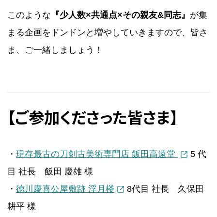
このような
『少人数×共通点×その親友&同志』
が集
まる企画をドンドンと増やしていきますので、皆さ
ま、ご一緒しましょう！
【ご参加くださった皆さま】
・
現存最古の刀剣古美術専門店 飯田高遠堂
5 代
⽬ 社長 飯田 慶雄 様
・
徳川慶喜公屋敷跡 浮月楼
8代目 社長 久保田
耕平 様