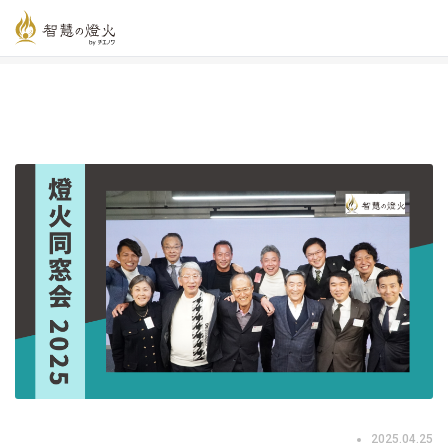
智慧の燈火オンライン
>
新着記事一覧
>
燈火同窓会
>
燈火同窓会 2025
2025.04.25