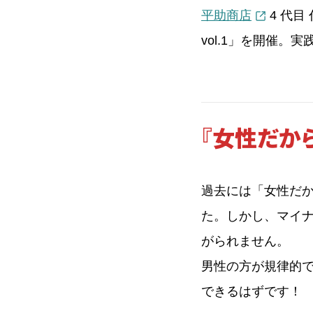
平助商店
4 代目
vol.1」を開催
『
女性だから
過去には「女性だ
た。しかし、マイ
がられません。
男性の方が規律的
できるはずです！