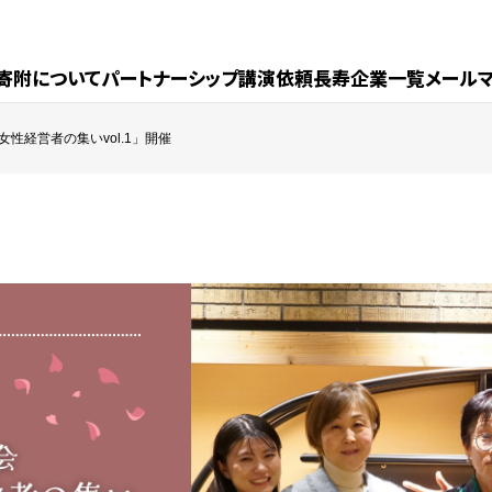
寄附について
パートナーシップ
講演依頼
長寿企業一覧
メール
 女性経営者の集いvol.1」開催