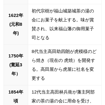
初代宗樹が福山城築城茶の湯の
1622年
会にお菓子を献上する。味が賞
(元和8
賛され、以来福山藩の御用菓子
年)
司となる
8代当主高田助四朗が虎模様のど
1750年
ら焼き（現在の 虎焼）を開発す
(寛延3
る。高田屋から虎屋に社名を変
年）
更する
1854年
12代当主高田林兵衛が藩主阿部
頃
家の茶の湯の会に用命を受け、