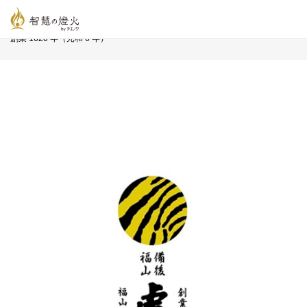
智慧の燈火オンライン
>
長寿企業プロフィール
>
株式会社 虎屋本舗
創業 1620 年（元和 6 年）