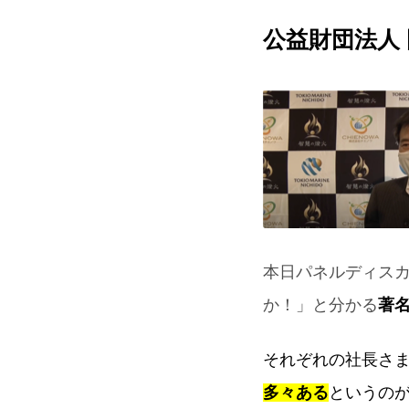
公益財団法人
本日パネルディス
か！」と分かる
著
それぞれの社長さ
多々ある
というの