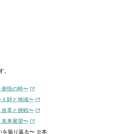
す。
 ～覚悟の時〜
 〜人財と地域〜
 ～改革と挑戦〜
 ～未来展望〜
思いを振り返る〜 ※本