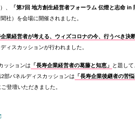
月）、
「第7回 地方創生経営者フォーラム 伝燈と志命 in 岡
新聞社）を会場に開催されました。
寿企業経営者が考える、ウィズコロナの今、行うべき決
にディスカッションが行われました。
カッションは
「⻑寿企業経営者の葛藤と知恵」
と題して
第2部パネルディスカッションは
「⻑寿企業後継者の苦悩
にご登壇いただきました。