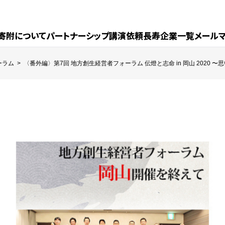
寄附について
パートナーシップ
講演依頼
長寿企業一覧
メール
ーラム
>
〈番外編〉第7回 地方創生経営者フォーラム 伝燈と志命 in 岡山 2020 