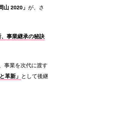
山 2020」
が、さ
断、事業継承の秘訣
、事業を次代に渡す
と⾰新」
として後継