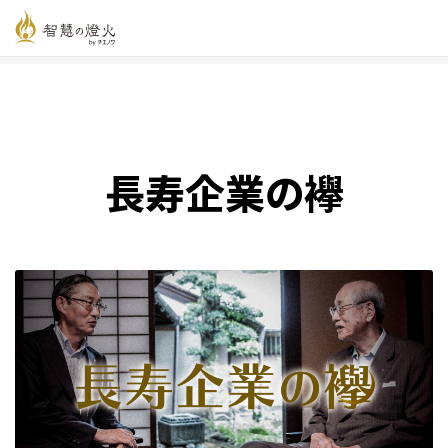
智慧の燈火オンライン
>
新着記事一覧
>
長寿企業の襷
長寿企業の襷