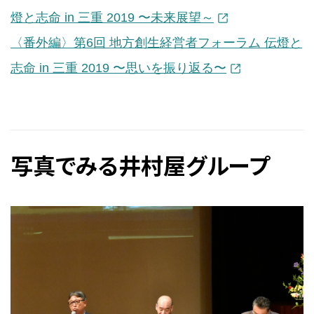
燈と志命 in 三重 2019 〜未来展望～
〈番外編〉第6回 地方創生経営者フォーラム 伝燈と
志命 in 三重 2019 〜思いを振り返る〜
写真でみる井村屋グループ