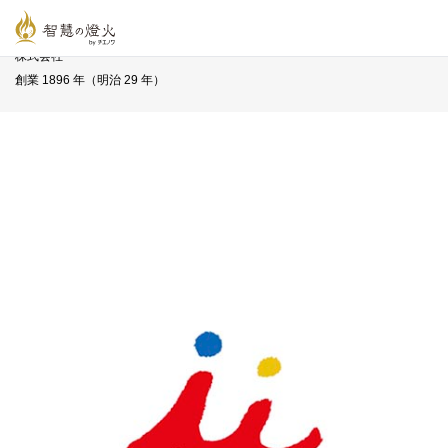
智慧の燈火オンライン
>
新着記事一覧
>
長寿企業一覧
>
井村屋グループ
株式会社
創業 1896 年（明治 29 年）