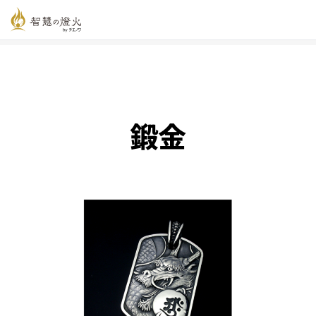
智慧の燈火オンライン
>
新着記事一覧
>
鍛金
鍛金