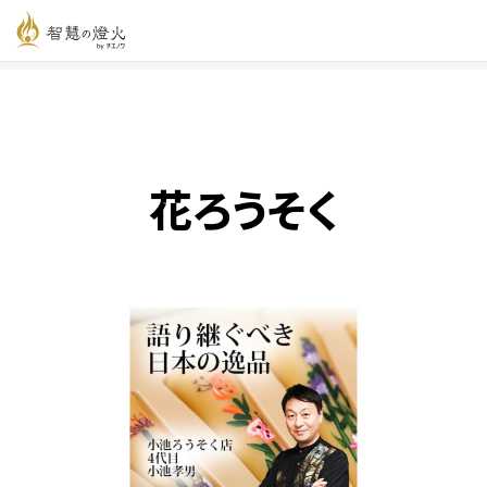
智慧の燈火オンライン
>
新着記事一覧
>
花ろうそく
花ろうそく