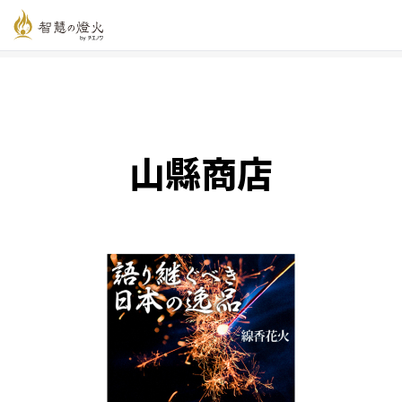
智慧の燈火オンライン
>
新着記事一覧
>
山縣商店
山縣商店