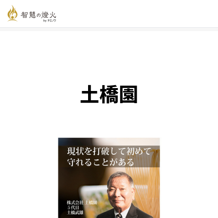
智慧の燈火オンライン
>
新着記事一覧
>
土橋園
土橋園