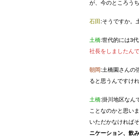
が、今のところう
石田
:そうですか。
土橋
:世代的には3
社長をしましたんで
朝岡
:土橋園さんの
ると思うんですけ
土橋
:掛川地区なん
ことなのかと思い
いただかなければ
ニケーション、飲