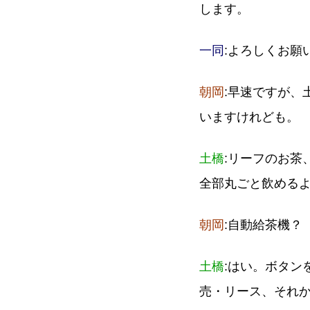
します。
一同
:よろしくお願
朝岡
:早速ですが、
いますけれども。
土橋
:リーフのお茶
全部丸ごと飲める
朝岡
:自動給茶機？
土橋
:はい。ボタン
売・リース、それ