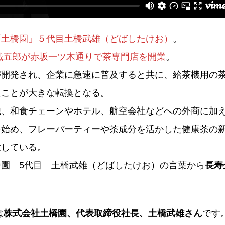
「土橋園」５代目土橋武雄（どばしたけお）
。
橋鐵五郎が赤坂一ツ木通りで茶専門店を開業
。
が開発され、企業に急速に普及すると共に、給茶機用の
たことが大きな転換となる。
他、和食チェーンやホテル、航空会社などへの外商に加
を始め、フレーバーティーや茶成分を活かした健康茶の
大している。
園 5代目 土橋武雄（どばしたけお）の言葉から
長寿
は
株式会社土橋園、代表取締役社長、土橋武雄さん
です