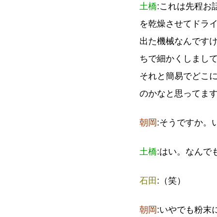
土橋
:これは先程お
を乾燥させてドラ
出た機械なんです
ちで細かくしまし
それと簡易でどこ
のかなと思ってま
朝岡
:そうですか。
土橋
:はい。なんで
石田
:（笑）
朝岡
:いやでも粉末