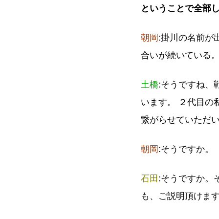
ということで全部
朝岡
:掛川の名前が
合いが続いている
土橋
:そうですね、
います。 ２代目の
繋がらせていただ
朝岡
:そうですか。
石田
:そうですか。
も、ご説明頂けま