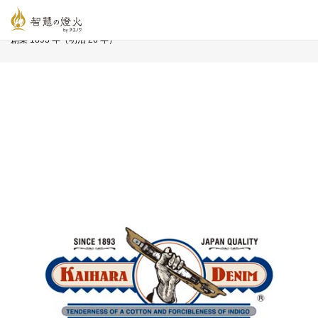
智慧の燈火オンライン
>
長寿企業プロフィール
>
カイハラ 株式会社
創業 1893 年（明治 26 年）