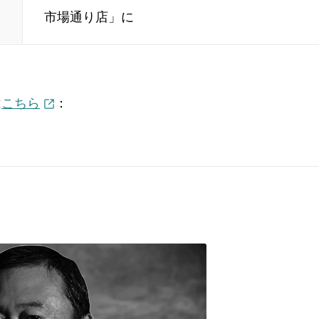
市場通り店」に
は
こちら
：