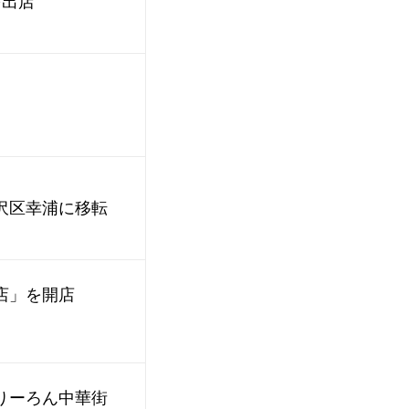
を出店
沢区幸浦に移転
店」を開店
」
りーろん中華街