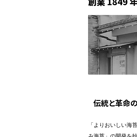
創業 1849 
伝統と革命の
「よりおいしい海
み海苔」の開発を