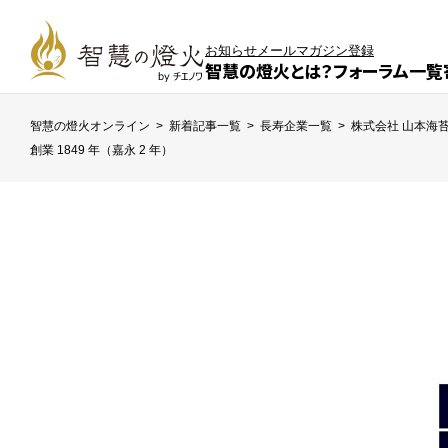
お知らせ
メールマガジン登録
智慧の燈火とは？
フォーラム一覧
智慧の燈火オンライン
>
新着記事一覧
>
長寿企業一覧
>
株式会社 山本海
創業 1849 年（嘉永 2 年）