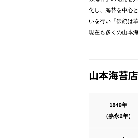
化し、海苔を中心
いを行い「伝統は革
現在も多くの山本
山本海苔店
1849年
（嘉永2年）