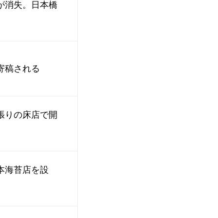
が消失。日本橋
寄稿される
張りの床店で開
本海苔店を設