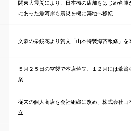
関東大震災により、日本橋の店舗をはじめ倉庫
にあった魚河岸も震災を機に築地へ移転
文豪の泉鏡花より賛文「山本特製海苔報條」を
５月２５日の空襲で本店焼失。１２月には葦簀
業
従来の個人商店を会社組織に改め、株式会社山
立。