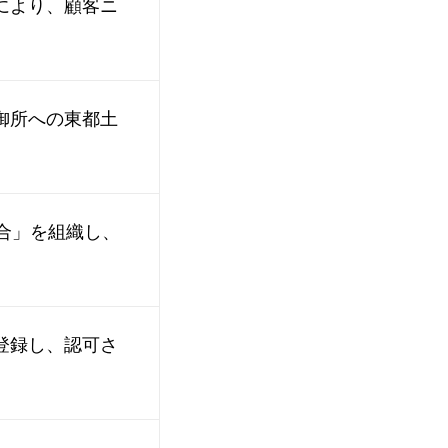
により、顧客ニ
御所への東都土
合」を組織し、
登録し、認可さ