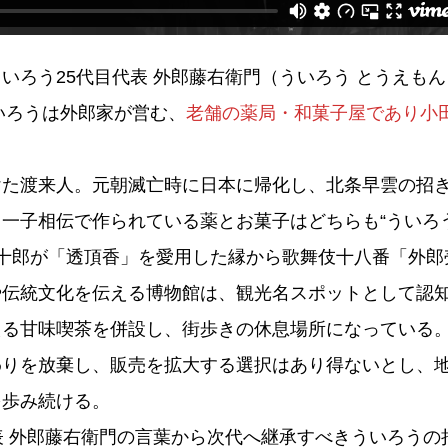
いろう25代目代表 外郎藤右衛門（ういろう とうえも
ういろうは外郎家が営む、
老舗の薬局・和菓子屋であり小
けた渡来人。元朝滅亡時に日本に帰化し、北条早雲の招
一子相伝で作られている薬とお菓子はどちらも“ういろ
團十郎が「透頂香」を愛用した縁から歌舞伎十八番「外郎
や伝統文化を伝える博物館は、観光名スポットとして認
える甘味喫茶を併設し、街歩きの休息場所になっている
わりを放棄し、販売を拡大する選択はあり得ないとし、
を歩み続ける。
表 外郎藤右衛門の言葉から次代へ継承すべきういろうの