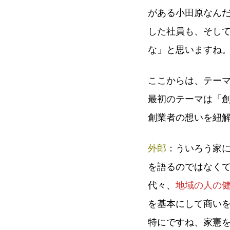
がある小田原なん
した社員も、そし
な」と思いますね
ここからは、テー
最初のテーマは「
創業者の想いを紐
外郎
：ういろう家
を語るのではなく
代々、
地域の人の
を基本にして商い
特にですね、家憲