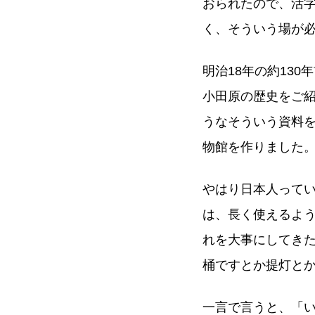
おられたので、活
く、そういう場が
明治18年の約13
小田原の歴史をご
うなそういう資料
物館を作りました
やはり日本人って
は、長く使えるよ
れを大事にしてきた
桶ですとか提灯と
一言で言うと、「