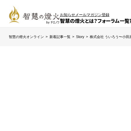
お知らせ
メールマガジン登録
智慧の燈火とは？
フォーラム一覧
智慧の燈火オンライン
>
新着記事一覧
>
Story
>
株式会社 ういろう〜小田