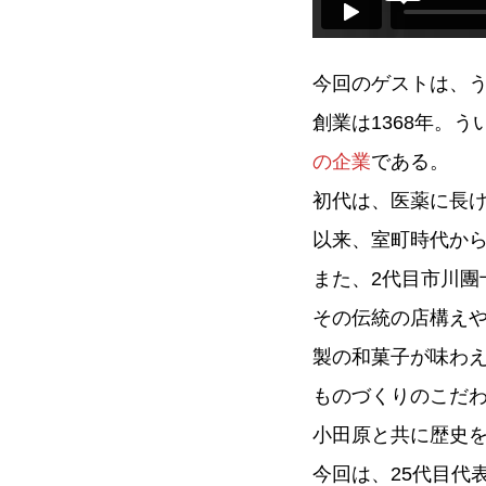
今回のゲストは、う
創業は1368年。
の企業
である。
初代は、医薬に長
以来、室町時代から
また、2代目市川
その伝統の店構え
製の和菓子が味わ
ものづくりのこだ
小田原と共に歴史
今回は、25代目代