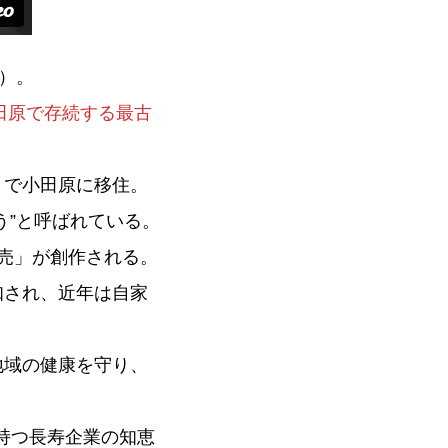
ん）。
田原で存続する最古
きで小田原に移住。
う”と呼ばれている。
売」が創作される。
知され、近年は自家
。
地域の健康を守り、
持つ長寿企業の知恵