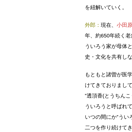
を紐解いていく。
外郎：
現在、
小田
年、約650年続く
ういろう家が母体
史・文化を共有し
もともと諸曽が医
けてきておりまし
‟透頂香(とうちん
ういろうと呼ばれ
いつの間にか‟うい
二つを作り続けて