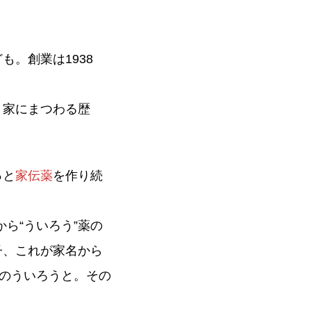
も。創業は1938
う家にまつわる歴
っと
家伝薬
を作り続
から“ういろう”薬の
子、これが家名から
子のういろうと。その