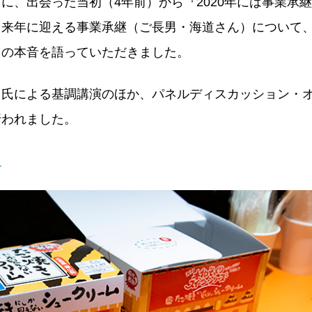
に、出会った当初（4年前）から『2020年には事業承
よ来年に迎える事業承継（ご長男・海道さん）について
々の本音を語っていただきました。
田氏による基調講演のほか、パネルディスカッション・
行われました。
ら