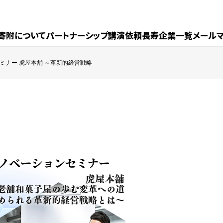
寄附について
パートナーシップ
講演依頼
長寿企業一覧
メール
ミナー 虎屋本舗 ～革新的経営戦略