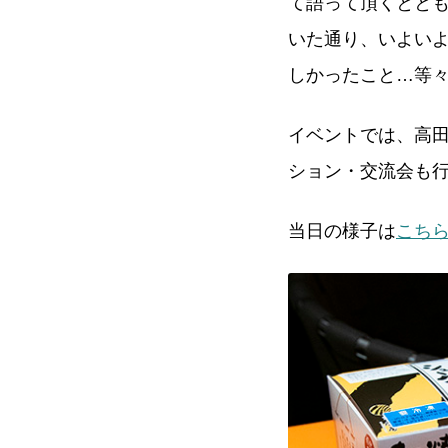
て語って頂くととも
いた通り、いよい
しかったこと…等
イベントでは、高
ション・交流会も
当日の様子は
こち