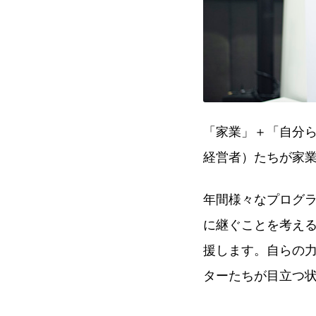
「家業」＋「自分
経営者）たちが家
年間様々なプログ
に継ぐことを考え
援します。自らの
ターたちが目立つ