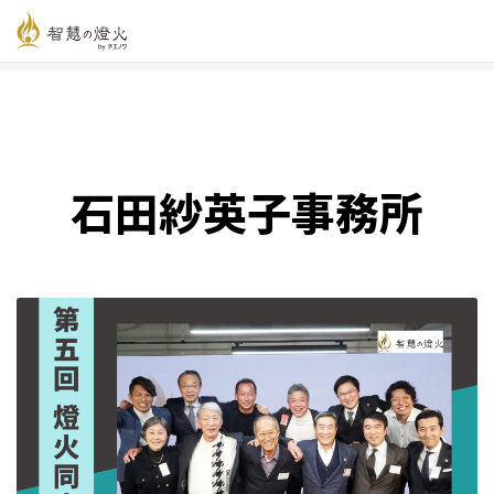
智慧の燈火オンライン
>
新着記事一覧
>
石田紗英子事務所
石田紗英子事務所