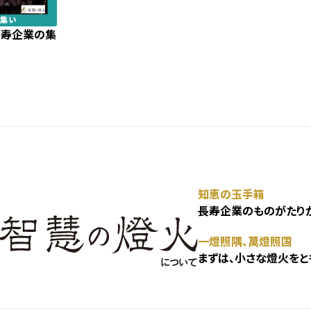
」長寿企業の集
知恵の玉手箱
長寿企業のものがたりが
一燈照隅、萬燈照国
まずは、小さな燈火をと