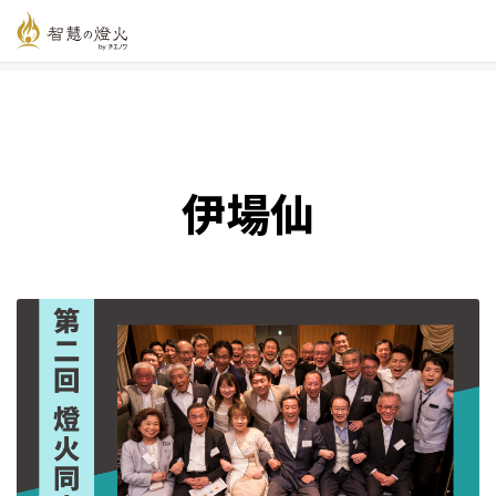
智慧の燈火オンライン
>
新着記事一覧
>
伊場仙
伊場仙