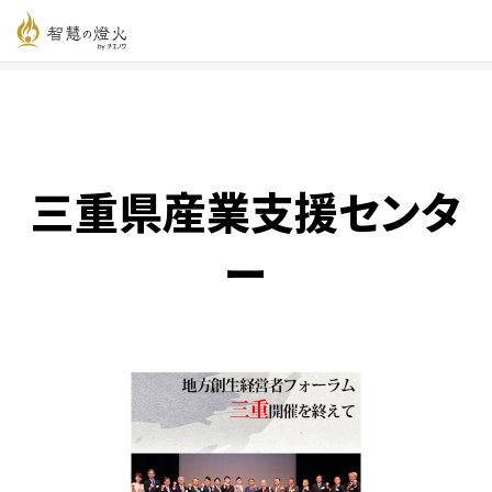
智慧の燈火オンライン
>
新着記事一覧
>
三重県産業⽀援センター
三重県産業⽀援センタ
ー