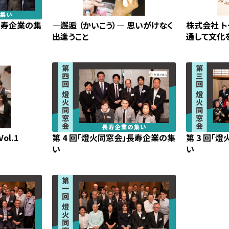
」長寿企業の集
―邂逅 （かいこう）― 思いがけなく
株式会社 
出逢うこと
通して文化
l.1
第 4 回「燈火同窓会」長寿企業の集
第 3 回「
い
い