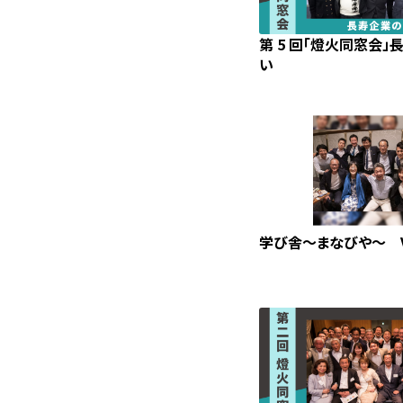
第 5 回「燈火同窓会
い
学び舎～まなびや～ Vo