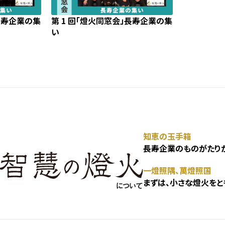
」長寿企業の集
第 1 回「燈火同窓会」長寿企業の集
い
知恵の玉手箱
長寿企業のものがたりが
一燈照隅、萬燈照国
まずは、小さな燈火をと