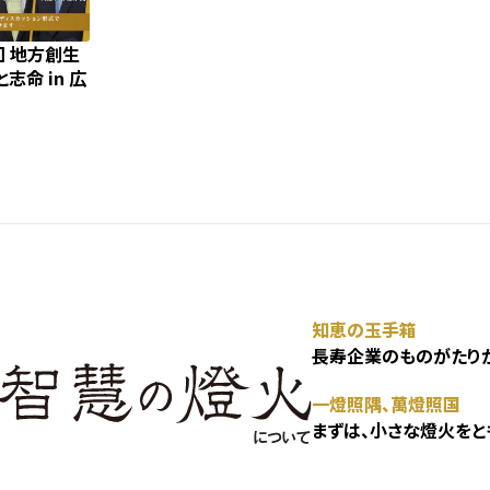
回 地方創生
志命 in 広
知恵の玉手箱
長寿企業のものがたりが
一燈照隅、萬燈照国
まずは、小さな燈火をと