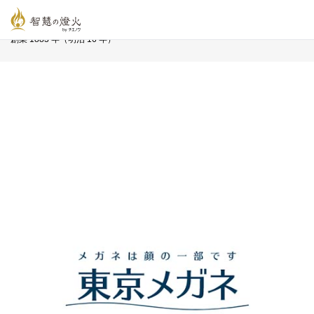
智慧の燈火オンライン
>
長寿企業プロフィール
>
株式会社 東京メガネ
創業 1883 年（明治 16 年）