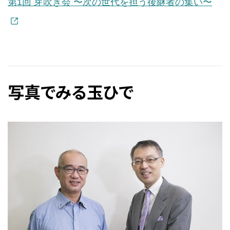
第1回 芽吹き会 〜次の世代を担う後継者の集い〜
写真でみる玉ひで