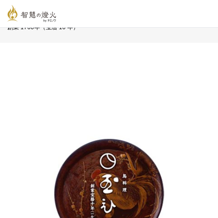
智慧の燈火オンライン
>
長寿企業プロフィール
>
鳥料理 玉ひで
創業 1760年（宝暦 10 年）