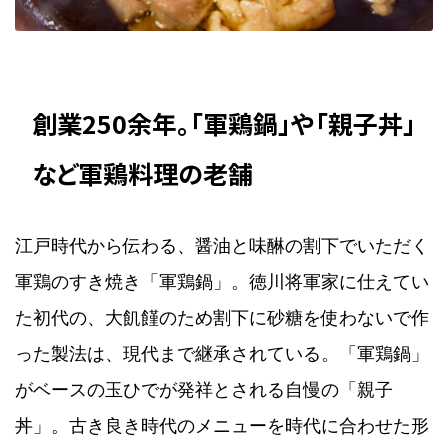
創業250余年。「軍鶏鍋」や「親子丼」
など軍鶏料理の老舗
江戸時代から伝わる、醤油と味醂の割下でいただく
軍鶏のすき焼き「軍鶏鍋」。徳川将軍家に仕えてい
た初代の、大飢饉のため割下に砂糖を使わないで作
った製法は、現代まで継承されている。「軍鶏鍋」
がベースの玉ひでが発祥とされる自慢の「親子
丼」。古き良き時代のメニューを時代に合わせた形