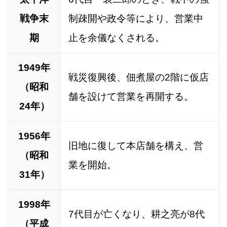
戦争末
制疎開や政令等により、営業中
期
止を余儀なくされる。
1949年
戦災復興後、佃煮屋の2階に仮店
（昭和
舗を設けて営業を再開する。
24年）
1956年
旧地に復して本店舗を構え、営
（昭和
業を開始。
31年）
1998年
7代目が亡くなり、耕之亮が8代
（平成