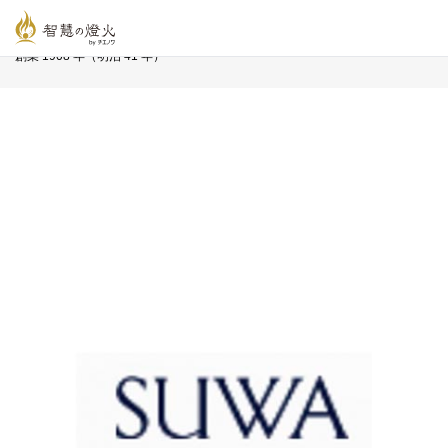
智慧の燈火オンライン
>
長寿企業プロフィール
>
諏訪貿易 株式会社
創業 1908 年（明治 41 年）