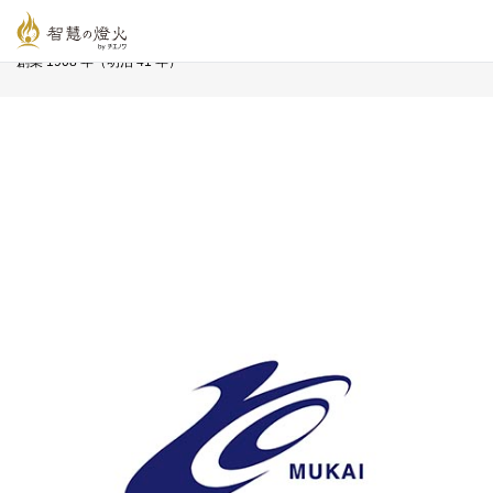
智慧の燈火オンライン
>
長寿企業プロフィール
>
向井建設 株式会社
創業 1908 年（明治 41 年）