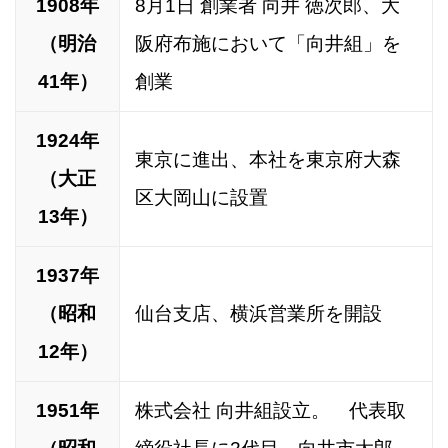
1908年
8月1日 創業者 向井 徳次郎、大
（明治
阪府布施において「向井組」を
41年）
創業
1924年
東京に進出、本社を東京府大森
（大正
区大岡山に設置
13年）
1937年
（昭和
仙台支店、横浜営業所を開設
12年）
1951年
株式会社 向井組設立。 代表取