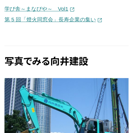
学び舎～まなびや～ Vol1
第 5 回「燈火同窓会」長寿企業の集い
写真でみる向井建設