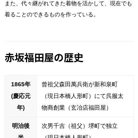
また、代々継がれてきた着物を活かして、現在でも
着ることのできるものを作っている。
赤坂福田屋の歴史
1865年
曾祖父森田萬兵衛が新和泉町
(慶応元
（現日本橋人形町）にて呉服太
年)
物商創業（玄冶店福田屋）
明治後
次男千吉（祖父）堺町で独立
半
（現日本橋人形町）