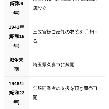
(昭和6
店設立
年)
1941年
三笠宮様ご婚礼の衣装を手掛け
(昭和16
る
年)
戦争末
埼玉県久喜市に疎開
期
1948年
呉服同業者の支援を頂き商売再
(昭和23
開
年)