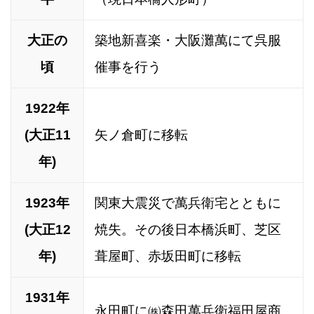
大正の
築地新喜楽・大阪灘萬にて呉服
頃
催事を行う
1922年
(大正11
矢ノ倉町に移転
年)
1923年
関東大震災で萬兵衛宅とともに
(大正12
焼失。その後日本橋浜町、芝区
年)
葺屋町、赤坂田町に移転
1931年
永田町に㈱森田萬兵衛福田屋商