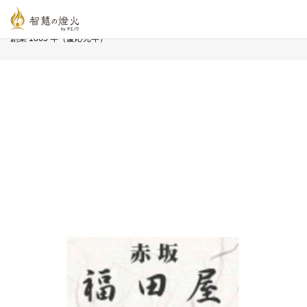
智慧の燈火オンライン
>
長寿企業プロフィール
>
株式会社 赤坂福田屋
創業 1865 年（慶応元年）