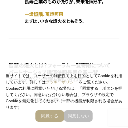
長寿企業のものがたりが、未来を照らす。
一燈照隅、萬燈照国
まずは、小さな燈火をともそう。
智慧の燈火とは？
フォーラム一覧
寄附について
パートナーシップ
講演依頼
長寿企業一覧
当サイトでは、ユーザーの利便性向上を目的としてCookieを利用
メールマガジン登録
お問い合わせ
しています。詳しくは
クッキーポリシー
をご覧ください。
Cookieの利用に同意いただける場合は、「同意する」ボタンを押
してください。同意いただけない場合は、ブラウザの設定で
運営者情報
利用規約
お問い合わせ
プライバシーポリシー
Cookieを無効化してください（一部の機能が制限される場合があ
ります）
お知らせ
メールマガジン登録
同意する
同意しない