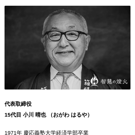
代表取締役
15代目 小川 晴也 （おがわ はるや）
1971年 慶応義塾大学経済学部卒業