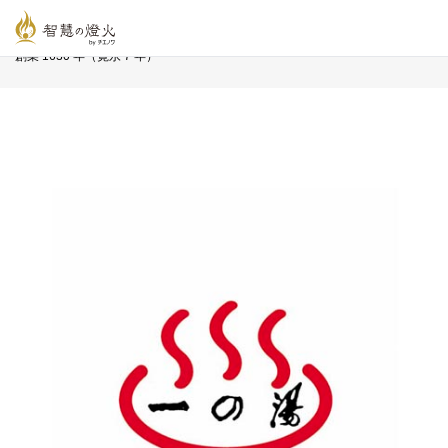
智慧の燈火オンライン
>
長寿企業プロフィール
>
株式会社 一の湯
創業 1630 年（寛永 7 年）