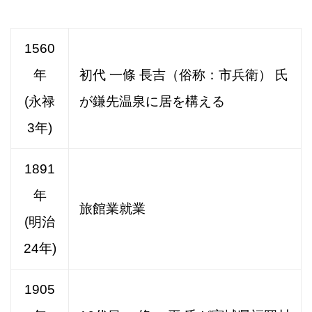
1560
年
初代 一條 長吉（俗称：市兵衛） 氏
(永禄
が鎌先温泉に居を構える
3年)
1891
年
旅館業就業
(明治
24年)
1905