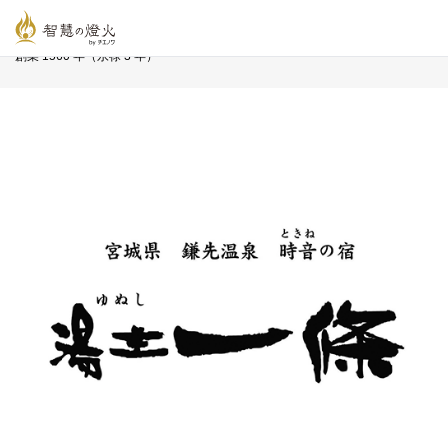
智慧の燈火オンライン
>
長寿企業プロフィール
>
合資会社 一條旅舘
創業 1560 年（永禄 3 年）