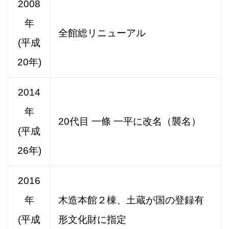
2008
年
全館総リニューアル
(平成
20年)
2014
年
20代目 一條 一平に改名（襲名）
(平成
26年)
2016
年
木造本館２棟、土蔵が国の登録有
(平成
形文化財に指定