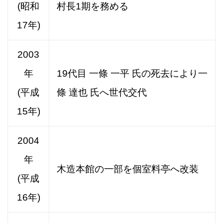
(昭和
村長1期を務める
17年)
2003
年
19代目 一條 一平 氏の死去により一
(平成
條 達也 氏へ世代交代
15年)
2004
年
木造本館の一部を個室料亭へ改装
(平成
16年)