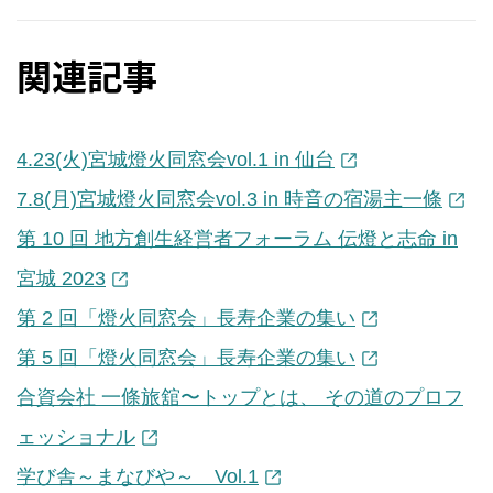
関連記事
4.23(火)宮城燈火同窓会vol.1 in 仙台
7.8(月)宮城燈火同窓会vol.3 in 時音の宿湯主一條
第 10 回 地方創生経営者フォーラム 伝燈と志命 in
宮城 2023
第 2 回「燈火同窓会」長寿企業の集い
第 5 回「燈火同窓会」長寿企業の集い
合資会社 一條旅舘〜トップとは、 その道のプロフ
ェッショナル
学び舎～まなびや～ Vol.1