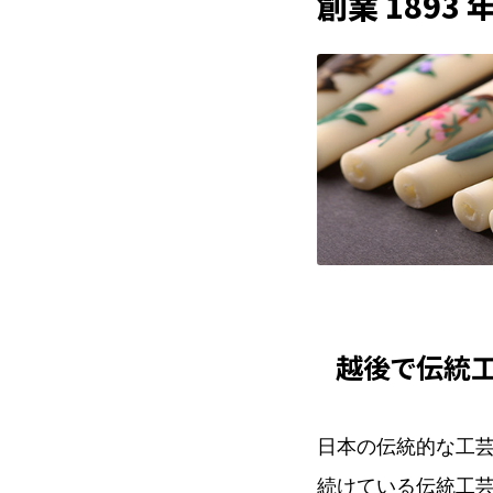
創業 1893 
越後で伝統工
日本の伝統的な工
続けている伝統工