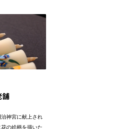
老舗
明治神宮に献上され
に花の絵柄を描いた