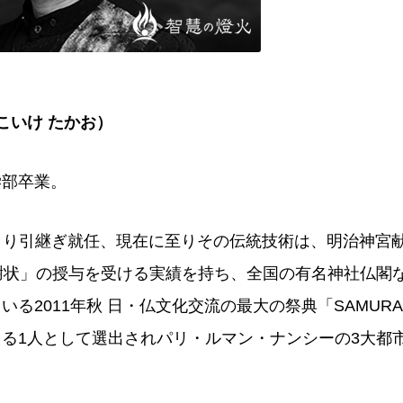
こいけ たかお）
学部卒業。
師範より引継ぎ就任、現在に至りその伝統技術は、明治神宮
謝状」の授与を受ける実績を持ち、全国の有名神社仏閣
る2011年秋 日・仏文化交流の最大の祭典「SAMURAI J
る1人として選出されパリ・ルマン・ナンシーの3大都