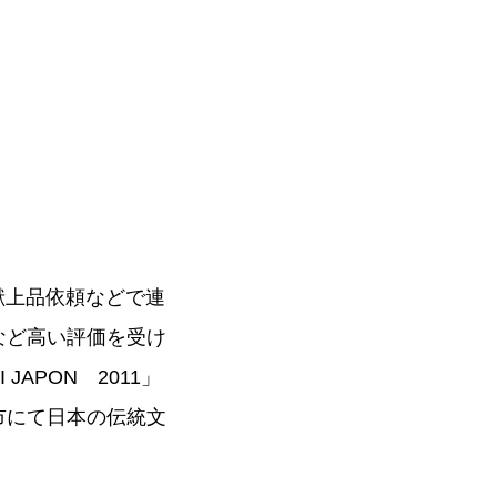
献上品依頼などで連
など高い評価を受け
APON 2011」
市にて日本の伝統文