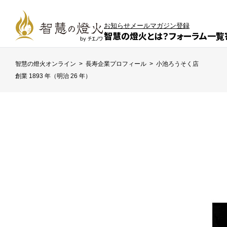
お知らせ
メールマガジン登録
智慧の燈火とは？
フォーラム一覧
智慧の燈火オンライン
>
長寿企業プロフィール
>
小池ろうそく店
創業 1893 年（明治 26 年）