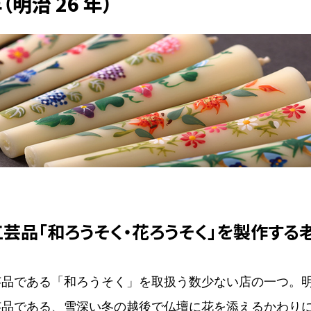
年（明治 26 年）
芸品「和ろうそく・花ろうそく」を製作する
芸品である「和ろうそく」を取扱う数少ない店の一つ。
芸品である、雪深い冬の越後で仏壇に花を添えるかわり