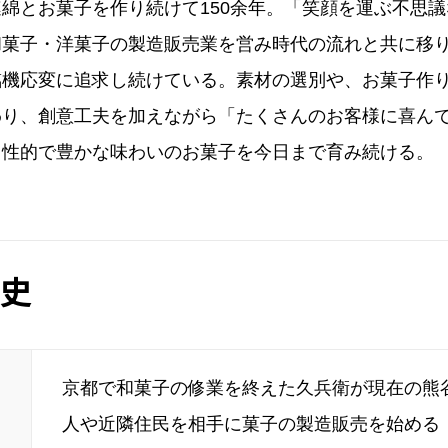
綿とお菓子を作り続けて150余年。「笑顔を運ぶ不思
和菓子・洋菓子の製造販売業を営み時代の流れと共に移
臨機応変に追求し続けている。素材の選別や、お菓子作
わり、創意工夫を加えながら「たくさんのお客様に喜ん
個性的で豊かな味わいのお菓子を今日まで育み続ける。
史
京都で和菓子の修業を終えた久兵衛が現在の熊
人や近隣住民を相手に菓子の製造販売を始める