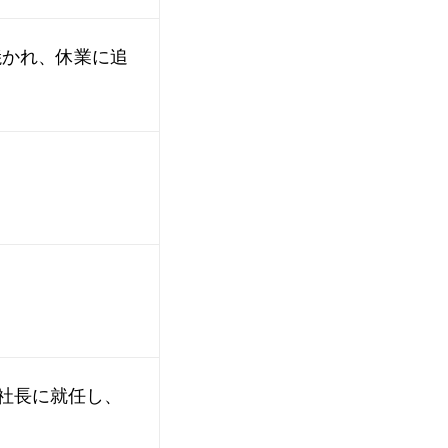
焼かれ、休業に追
が社長に就任し、