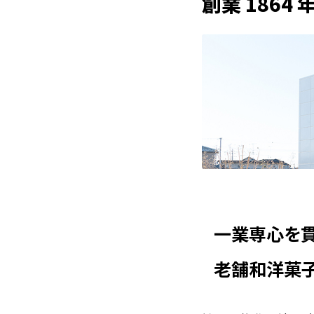
創業 1864
一業専心を貫
老舗和洋菓