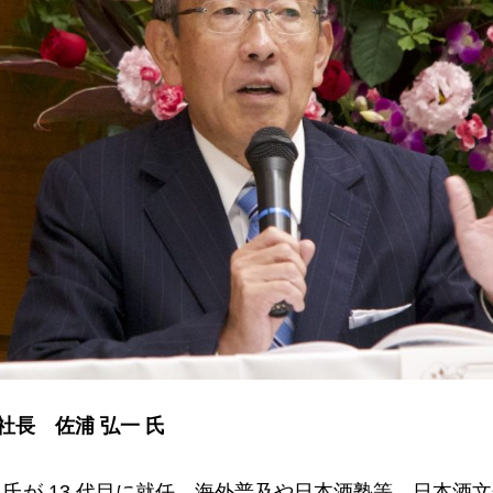
役社長 佐浦 弘一 氏
弘一 氏が 13 代目に就任。海外普及や日本酒塾等、日本