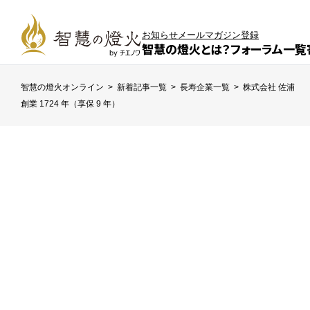
お知らせ
メールマガジン登録
智慧の燈火とは？
フォーラム一覧
智慧の燈火オンライン
>
新着記事一覧
>
長寿企業一覧
>
株式会社 佐浦
創業 1724 年（享保 9 年）