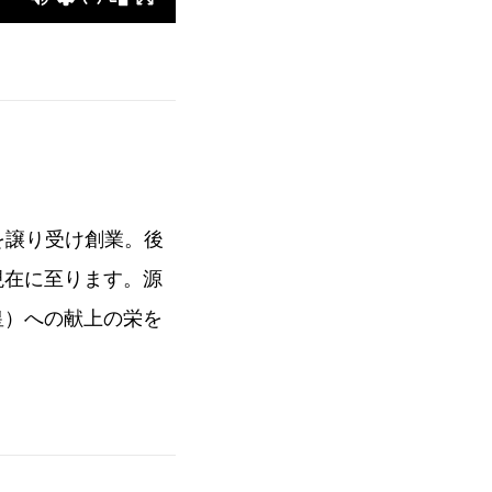
株を譲り受け創業。後
現在に至ります。源
皇）への献上の栄を
。