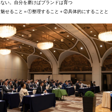
はない。自分を磨けばブランドは育つ
と魅せること＝①整理すること＋②具体的にすることと