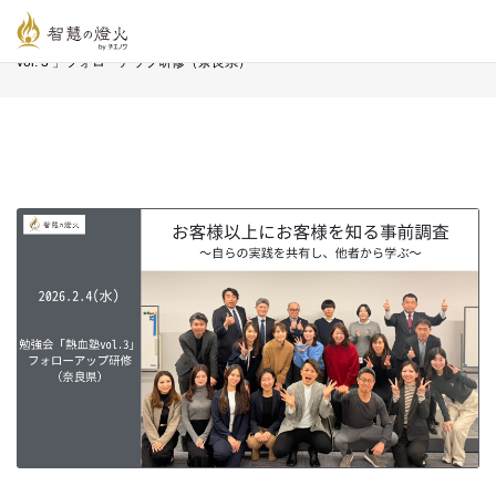
智慧の燈火オンライン
>
新着記事一覧
>
お知らせ
>
2.4(水)勉強会「熱血塾
vol. 3 」フォローアップ研修（奈良県）