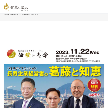
智慧の燈火オンライン
>
フォーラム
>
第 12 回 地方創生経営者フォーラム
伝燈と志命 in 北九州 2023