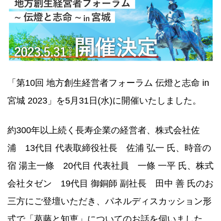
「第10回 地方創生経営者フォーラム 伝燈と志命 in
宮城 2023」を5月31日(水)に開催いたしました。
約300年以上続く長寿企業の経営者、株式会社佐
浦 13代目 代表取締役社長 佐浦 弘一 氏、時音の
宿 湯主一條 20代目 代表社員 一條 一平 氏、株式
会社タゼン 19代目 御銅師 副社長 田中 善 氏のお
三方にご登壇いただき、パネルディスカッション形
式で「葛藤と知恵」についてのお話を伺いました。