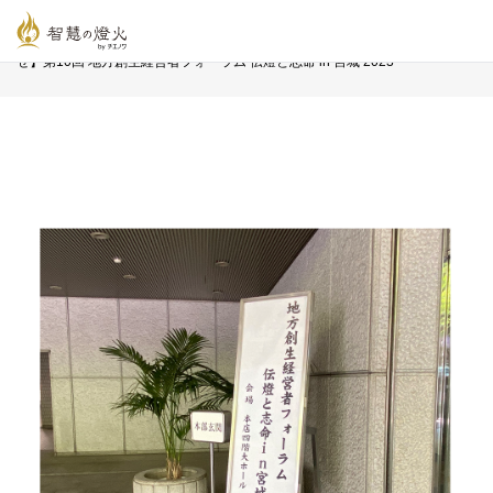
智慧の燈火オンライン
>
新着記事一覧
>
お知らせ
>
【開催終了のお知ら
せ】第10回 地方創生経営者フォーラム 伝燈と志命 in 宮城 2023