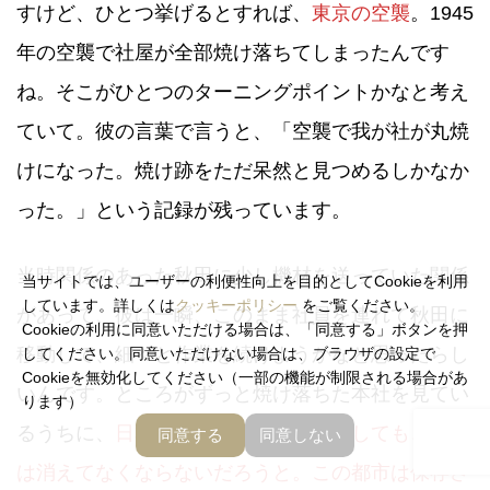
すけど、ひとつ挙げるとすれば、
東京の空襲
。1945
年の空襲で社屋が全部焼け落ちてしまったんです
ね。そこがひとつのターニングポイントかなと考え
ていて。彼の言葉で言うと、「空襲で我が社が丸焼
けになった。焼け跡をただ呆然と見つめるしかなか
った。」という記録が残っています。
当時関係のあった秋田に少し機材を送っていた関係
当サイトでは、ユーザーの利便性向上を目的としてCookieを利用
しています。詳しくは
クッキーポリシー
をご覧ください。
があって、彼は一瞬、このまま社員を連れて秋田に
Cookieの利用に同意いただける場合は、「同意する」ボタンを押
移動して、細々と作業を続けようかなと思ったらし
してください。同意いただけない場合は、ブラウザの設定で
Cookieを無効化してください（一部の機能が制限される場合があ
いんです。ところがずっと焼け落ちた本社を見てい
ります）
るうちに、
日本が負けてどうなったとしても、東京
同意する
同意しない
は消えてなくならないだろうと。この都市は保存さ