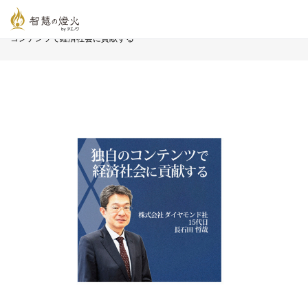
智慧の燈火オンライン
>
新着記事一覧
>
Story
>
ダイヤモンド社 〜独自の
コンテンツで経済社会に貢献する