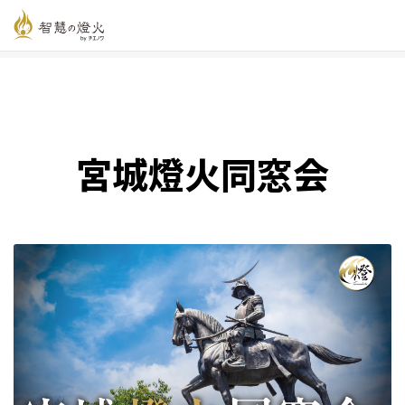
智慧の燈火オンライン
>
新着記事一覧
>
宮城燈火同窓会
宮城燈火同窓会