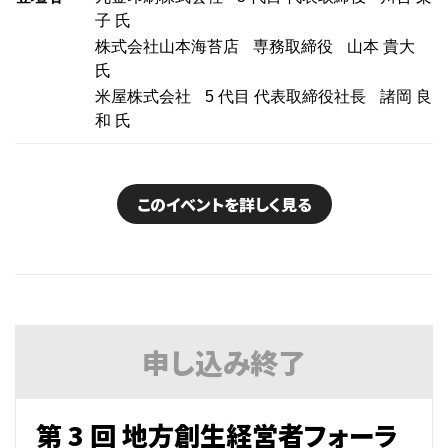
子 氏
株式会社山本海苔店
専務取締役
山本 貴大
氏
米屋株式会社
5 代目 代表取締役社長
諸岡 良
和 氏
このイベントを詳しく見る
申し込み
終了
第 3 回 地方創生経営者フォーラ