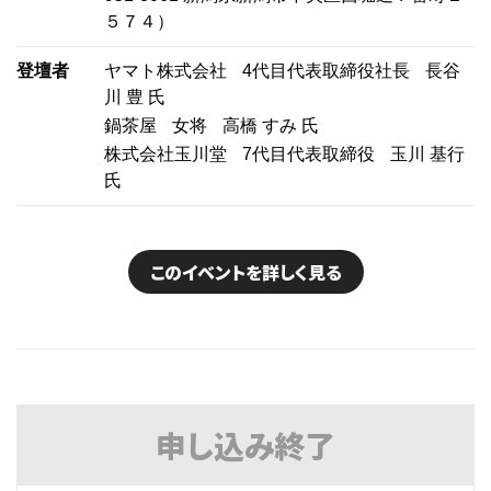
５７４）
登壇者
ヤマト株式会社
4代目代表取締役社長
長谷
川 豊 氏
鍋茶屋
女将
高橋 すみ 氏
株式会社玉川堂
7代目代表取締役
玉川 基行
氏
このイベントを詳しく見る
申し込み
終了