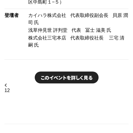
区中島町１−５）
登壇者
カイハラ株式会社
代表取締役副会長
貝原 潤
司 氏
浅草仲見世 評判堂
代表
冨士 滋美 氏
株式会社三宅本店
代表取締役社長
三宅 清
嗣 氏
このイベントを詳しく見る
1
2