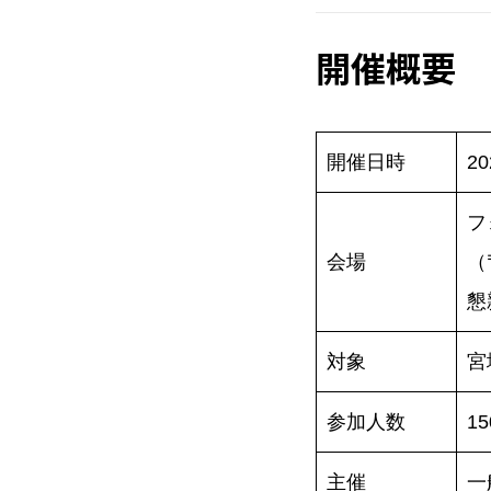
開催概要
開催日時
2
フ
会場
（
懇
対象
宮
参加人数
1
主催
一