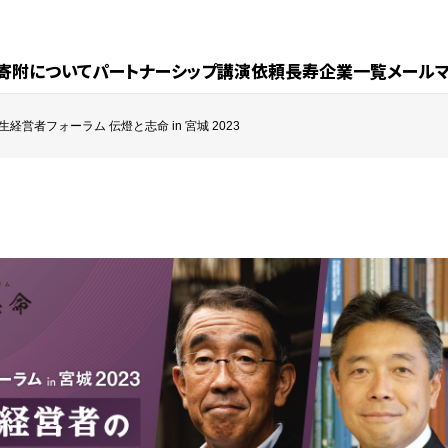
寄附について
パートナーシップ
講演依頼
長寿企業一覧
メール
創生経営者フォーラム 伝燈と志命 in 宮城 2023