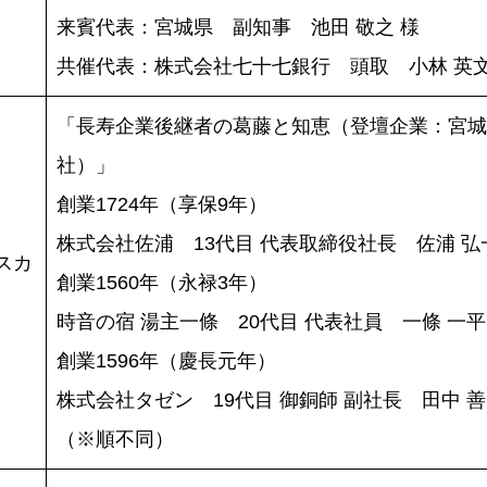
来賓代表：宮城県 副知事 池田 敬之 様
共催代表：株式会社七十七銀行 頭取 小林 英文
「長寿企業後継者の葛藤と知恵（登壇企業：宮城
社）」
創業1724年（享保9年）
株式会社佐浦 13代目 代表取締役社長 佐浦 弘
スカ
創業1560年（永禄3年）
時音の宿 湯主一條 20代目 代表社員 一條 一平
創業1596年（慶長元年）
株式会社タゼン 19代目 御銅師 副社長 田中 善
（※順不同）