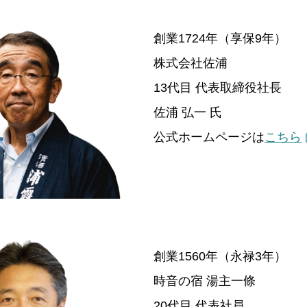
創業1724年（享保9年）
株式会社佐浦
13代目 代表取締役社長
佐浦 弘一 氏
公式ホームページは
こちら
創業1560年（永禄3年）
時音の宿 湯主一條
20代目 代表社員