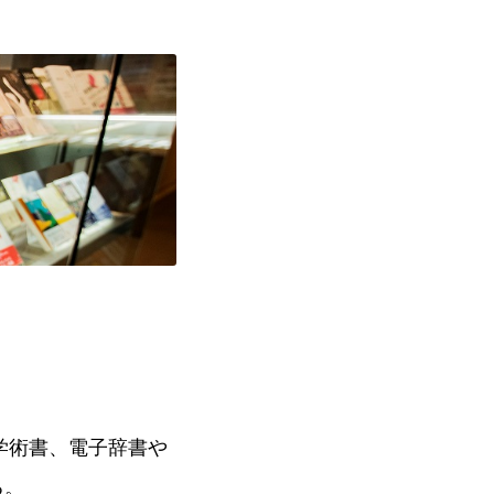
学術書、電子辞書や
る。