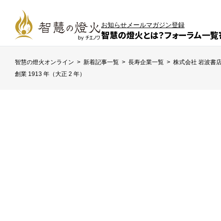
お知らせ
メールマガジン登録
智慧の燈火とは？
フォーラム一覧
智慧の燈火オンライン
>
新着記事一覧
>
長寿企業一覧
>
株式会社 岩波書
創業 1913 年（大正 2 年）