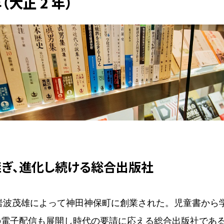
年（大正 2 年）
ぎ、進化し続ける総合出版社
年岩波茂雄によって神田神保町に創業された。児童書から
の電子配信も展開し時代の要請に応える総合出版社であ