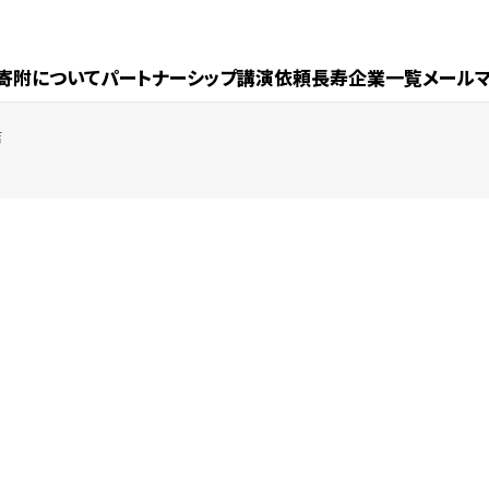
寄附について
パートナーシップ
講演依頼
長寿企業一覧
メール
店