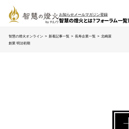
お知らせ
メールマガジン登録
智慧の燈火とは？
フォーラム一覧
智慧の燈火オンライン
>
新着記事一覧
>
長寿企業一覧
>
北嶋屋
創業 明治初期