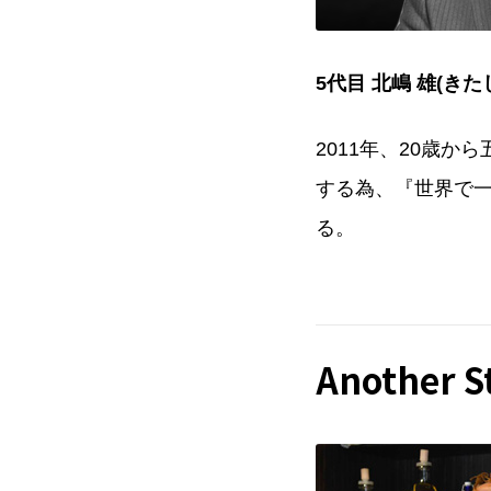
5代目 北嶋 雄(きた
2011年、20歳
する為、『世界で
る。
Another S