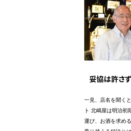
妥協は許さ
一見、店名を聞く
ト 北嶋屋は明治初
運び、お酒を求め