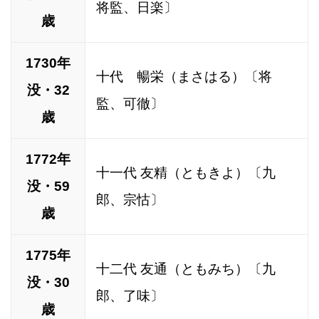
将監、日楽〕
歳
1730年
十代 暢栄（まさはる）〔将
没・32
監、可徹〕
歳
1772年
十一代 友精（ともきよ）〔九
没・59
郎、宗怙〕
歳
1775年
十二代 友通（ともみち）〔九
没・30
郎、了味〕
歳