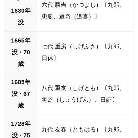
六代 勝吉（かつよし）〔九郎、
1630年
忠勝、道奇（道喜）〕
没
1665年
七代 重房（しげふさ）〔九郎、
没・70
日休〕
歳
1685年
八代 重友（しげとも）〔九郎、
没・67
将監（しょうげん）、日証〕
歳
1728年
九代 友春（ともはる）〔九郎、
没・75