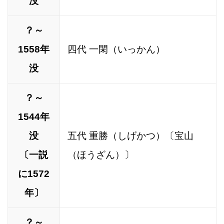
没
？～
1558年
四代 一閑（いっかん）
没
？～
1544年
没
五代 重勝（しげかつ）〔宝山
〔一説
（ほうざん）〕
に1572
年〕
？～