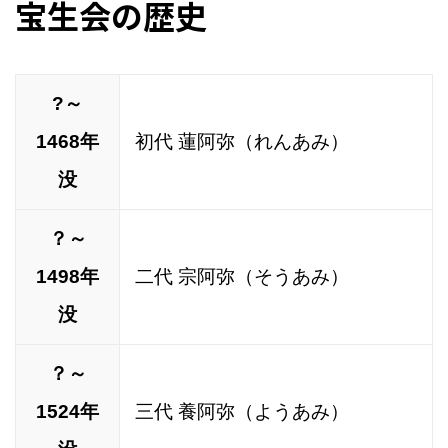
宝生会の歴史
?～
1468年
初代 蓮阿弥（れんあみ）
没
？～
1498年
二代 宗阿弥（そうあみ）
没
？～
1524年
三代 養阿弥（ようあみ）