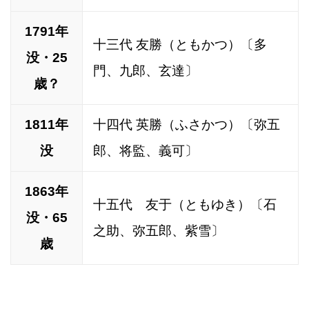
1791年
十三代 友勝（ともかつ）〔多
没・25
門、九郎、玄達〕
歳？
1811年
十四代 英勝（ふさかつ）〔弥五
没
郎、将監、義可〕
1863年
十五代 友于（ともゆき）〔石
没・65
之助、弥五郎、紫雪〕
歳