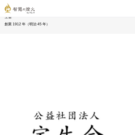
智慧の燈火オンライン
>
新着記事一覧
>
長寿企業一覧
>
公益社団法人 宝
生会
創業 1912 年（明治 45 年）